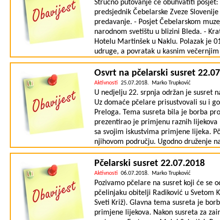
vršiti na Agronomskom Fakultetu u Zagr
Stručno putovanje će obuhvatiti posjet:
izvršiti će se na sajmu Mesap Jesen 201
predsjednik Čebelarske Zveze Slovenije 
su bogate nagrade sponzora (Melissa d
predavanje. - Posjet Čebelarskom muzej
termin proglašenja rezultata i podjele 
narodnom svetištu u blizini Bleda. - Kra
nejasnoća kontaktirati na tel. 098/803
Hotelu Martinšek u Naklu. Polazak je 01
LINKU.
udruge, a povratak u kasnim večernjim 
za ostale (članovi obitelji) je cijena 10
snose sami. Broj sudionika je ogranič
Osvrt na pčelarski susret 22.0
zainteresirani na tel 098/803-333 za re
Aktivnosti
25.07.2018. Marko Trupković
U nedjelju 22. srpnja održan je susret na
Uz domaće pčelare prisustvovali su i go
Preloga. Tema susreta bila je borba pro
prezentirao je primjenu raznih lijekova
sa svojim iskustvima primjene lijeka. Pč
njihovom području. Ugodno druženje nas
Maloj Subotici. Fotografije sa susreta 
Pčelarski susret 22.07.2018
Aktivnosti
06.07.2018. Marko Trupković
Pozivamo pčelare na susret koji će se o
pčelinjaku obitelji Radiković u Svetom K
Sveti Križ). Glavna tema susreta je borb
primjene lijekova. Nakon susreta za zai