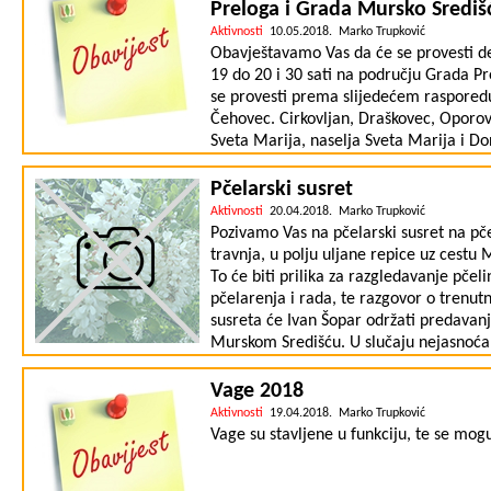
Preloga i Grada Mursko Središ
Aktivnosti
10.05.2018. Marko Trupković
Obavještavamo Vas da će se provesti de
19 do 20 i 30 sati na području Grada P
se provesti prema slijedećem rasporedu
Čehovec. Cirkovljan, Draškovec, Oporo
Sveta Marija, naselja Sveta Marija i D
Središće, Hlapičina. Križovec, Pekleni
na bazi deltametrina Aqua-K-othrin (B
Pčelarski susret
zamagljivanja, a u slučaju nepovoljnih
Aktivnosti
20.04.2018. Marko Trupković
Slavica Mustač D.M.V. Dezinfekcija, dezi
Pozivamo Vas na pčelarski susret na pče
Croatia
travnja, u polju uljane repice uz cestu 
To će biti prilika za razgledavanje pče
pčelarenja i rada, te razgovor o trenutn
susreta će Ivan Šopar održati predavan
Murskom Središću. U slučaju nejasnoća 
Trupković). Preporučujemo pčelarima d
Medno! Pčelarstvo Trupković i Udruga 
Vage 2018
Aktivnosti
19.04.2018. Marko Trupković
Vage su stavljene u funkciju, te se mogu 