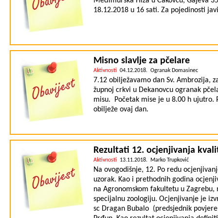
Međimurska Hiža u Čakovcu, Gajeva 35 
18.12.2018 u 16 sati. Za pojedinosti jav
Misno slavlje za pčelare
Aktivnosti
04.12.2018. Ogranak Domasinec
7.12 obilježavamo dan Sv. Ambrozija, z
župnoj crkvi u Dekanovcu ogranak pčela
misu. Početak mise je u 8.00 h ujutro. 
obilježe ovaj dan.
Rezultati 12. ocjenjivanja kv
Aktivnosti
13.11.2018. Marko Trupković
Na ovogodišnje, 12. Po redu ocjenjivan
uzorak. Kao i prethodnih godina ocjenji
na Agronomskom fakultetu u Zagrebu, na
specijalnu zoologiju. Ocjenjivanje je izv
sc Dragan Bubalo (predsjednik povjerenst