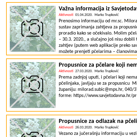
te Racionalizacije troškova selećeg pče
plaćanja do 20. lipnja 2020. godine. F
Važna informacija iz Savjetod
linku: https://www.apprrr.hr/pcelarstvo
Aktivnosti
01.04.2020. Marko Trupković
Prenosimo informaciju od mr.sc. Milorad 
sustav zaprimanja zahtjeva za propusni
proradio kako se očekivalo. Molim pčela
– 30.3. 2020., a slučajno još nisu dobi
zahtjev (putem web aplikacije preko sa
možete prenjeti pčelarima – članovim
upute poljoprivrednika (i pčelara koji
porukom: …“Zahtjev za propusnicu (na 
Propusnice za pčelare koji n
Internet stranice Savjetodavne službe (
Aktivnosti
27.03.2020. Marko Trupković
(samo registrirani OPG u Upisniku i pč
Prema zadnjoj uputi, i pčelari koji nema
saveza – izdvojene košnice, ali koji nisu
pčelinjaka, javljaju se za propusnicu 
nemaju zaposlenike), Pravne osobe, obr
županiju: milorad.subic@mps.hr, 040/3
RPO izdaju sami sebi propusnice sa svo
forme: https://www.savjetodavna.hr/pr
web stranici savjetodavna.hr)! Ostali po
Ministarstva poljoprivrede se obraćaju 
Propusnice za odlazak na pčel
Aktivnosti
26.03.2020. Marko Trupković
Vezano za jučerašnju informaciju u vezi