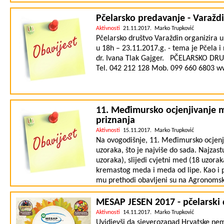
32. Pčelarstvo Trupković iz Novog Sela R
osvojenih 31,80 bodova. Radiković Zdenk
Pčelarsko predavanje - Varažd
osvojenih 27,68 bodova. Zahvaljujemo
Aktivnosti
21.11.2017. Marko Trupković
Pčelarsko društvo Varaždin organizira 
u 18h – 23.11.2017.g. - tema je Pčela i 
dr. Ivana Tlak Gajger. PČELARSKO DR
Tel. 042 212 128 Mob. 099 660 6803 w
11. Međimursko ocjenjivanje me
priznanja
Aktivnosti
15.11.2017. Marko Trupković
Na ovogodišnje, 11. Međimursko ocjenji
uzoraka, što je najviše do sada. Najzast
uzoraka), slijedi cvjetni med (18 uzorak
kremastog meda i meda od lipe. Kao i p
mu prethodi obavljeni su na Agronomsk
ribarstvo, pčelarstvo, lovstvo i specijal
povjerenstvo u sastavu: prof. dr. sc Dr
MESAP JESEN 2017 - pčelarski 
sc Lidija Svečnjak, te dr. sc. Saša Prđu
Aktivnosti
14.11.2017. Marko Trupković
zaključiti da kvaliteta međimurskih med
Uvidjevši da sjeverozapad Hrvatske nem