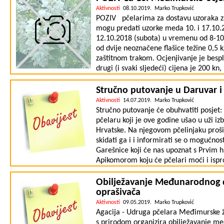
Aktivnosti
08.10.2019. Marko Trupković
POZIV pčelarima za dostavu uzoraka z
mogu predati uzorke meda 10. i 17.10.2
12.10.2018 (subota) u vremenu od 8-10 
od dvije neoznačene flašice težine 0,5 k
zaštitnom trakom. Ocjenjivanje je besp
drugi (i svaki sljedeći) cijena je 200 kn
pčelar će prilikom predaje uzoraka popu
proizvodnje, da se pri radu pridržava s
Stručno putovanje u Daruvar i
slaže s javnom objavom rezultata. Anali
Aktivnosti
14.07.2019. Marko Trupković
na Agronomskom Fakultetu u Zagrebu. Pr
Stručno putovanje će obuhvatiti posjet
izvršiti će se na sajmu Mesap Jesen 20
pčelaru koji je ove godine ušao u uži i
rezultata podjele priznanja biti će obj
Hrvatske. Na njegovom pčelinjaku proši
kontaktirati na tel. 098/803-333 u veče
skidati ga i i informirati se o mogućno
Garešnice koji će nas upoznat s Prvim 
Apikomorom koju će pčelari moći i ispro
Garešnice. Polazak je 20.07.2019 (subot
povratak u večernjim satima. Za članove
Obilježavanje Međunarodnog d
obitelji) je cijena 50kn. Što se tiče ost
oprašivača
uključuje: kompletnu konzumaciju (doru
Aktivnosti
09.05.2019. Marko Trupković
stručnog vodića itd. Broj sudionika je
Agacija - Udruga pčelara Međimurske žu
zainteresirani na tel 098/550-636 za re
s prirodom organizira obilježavanje m