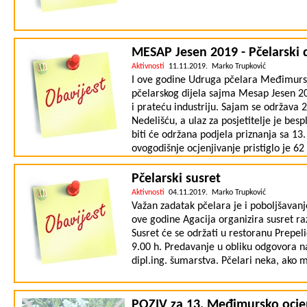
MESAP Jesen 2019 - Pčelarski 
Aktivnosti
11.11.2019. Marko Trupković
I ove godine Udruga pčelara Međimurske
pčelarskog dijela sajma Mesap Jesen 20
i prateću industriju. Sajam se održava 
Nedelišću, a ulaz za posjetitelje je be
biti će održana podjela priznanja sa 1
ovogodišnje ocjenjivanje pristiglo je 6
ocjenjivanja biti će izloženi na sajmu, 
sajma biti će održana dva predavanja r
Pčelarski susret
Subota 23.11 : 13.00 h - doc. dr. sc. Lid
Aktivnosti
04.11.2019. Marko Trupković
saznanja i znanstvene spoznaje Nedjelja
Važan zadatak pčelara je i poboljšavanje
Neoprostive greške pčelara u prihrani 
ove godine Agacija organizira susret r
biti će ponuđeni pčelinji proizvodi, pč
Susret će se održati u restoranu Prepel
Medno!
9.00 h. Predavanje u obliku odgovora na
dipl.ing. šumarstva. Pčelari neka, ako
POZIV za 13. Međimursko ocje