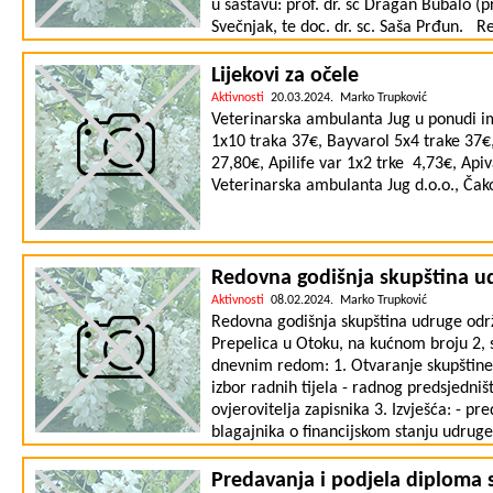
u sastavu: prof. dr. sc Dragan Bubalo (pre
MALI OGLASI
Svečnjak, te doc. dr. sc. Saša Prđun. R
PRODAJEM
(25,8%), 30 srebrnih (48,4%) te 16 bron
definitivno možemo zaključiti da kvalit
Lijekovi za očele
KUPUJEM
puta je dokazana na raznim ocjenjivanj
Aktivnosti
20.03.2024. Marko Trupković
KONTAKTI
tradicionalnoj praksi, svi uzorci meda 
Veterinarska ambulanta Jug u ponudi im
svrhe. Hvala svim pčelarima koji su su
1x10 traka 37€, Bayvarol 5x4 trake 37€
uz želju da druge godine imaju još više 
27,80€, Apilife var 1x2 trke 4,73€, Api
linku: https://drive.google.com/fil
Veterinarska ambulanta Jug d.o.o., Čako
usp=sharing Podjela priznanja održati 
dvorani Riznice Međimurja u Čakovcu, s
priznanja, održati će se predavanje Tvr
pčelarstva (ljekovitost, primjena, tehno
Redovna godišnja skupština u
Aktivnosti
08.02.2024. Marko Trupković
Redovna godišnja skupština udruge održ
Prepelica u Otoku, na kućnom broju 2, 
dnevnim redom: 1. Otvaranje skupštine i
izbor radnih tijela - radnog predsjedništ
ovjerovitelja zapisnika 3. Izvješća: - p
blagajnika o financijskom stanju udrug
i prihvaćanja izvješća 5. Prijedlog plan
financijskog plana za 2024. godinu 7. R
Predavanja i podjela diploma 