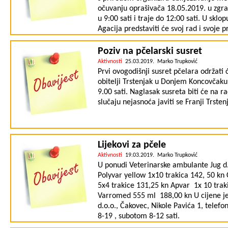
očuvanju oprašivača 18.05.2019. u zgr
u 9:00 sati i traje do 12:00 sati. U sk
Agacija predstaviti će svoj rad i svoje 
programe s ciljem očuvanja oprašivača
zanimljiva predavanja: U 9:30 Željko T
Poziv na pčelarski susret
će otvoriti događaj, prezentirati će rad
Aktivnosti
25.03.2019. Marko Trupković
svjetski dan pčela. U 10:00 Silvija Kol
Prvi ovogodišnji susret pčelara održati 
predavanje: Očuvajmo pčele i ostale op
obitelji Trstenjak u Donjem Koncovčaku
napraviti. O predavanju: Znate li da 
9.00 sati. Naglasak susreta biti će na 
osim pčela medarica postoje i ostali bro
slučaju nejasnoća javiti se Franji Trst
vrsta pčela, poput solitarnih pčela? Sur
i uzgoju zdrave hrane, ali i u opstanku 
oko nas i naučite kako mu svi mi možem
Kolar-Fodor otkriti će 5 stvari koje sva
Lijekovi za pčele
oprašivača i tako doprinijeti očuvanju b
Aktivnosti
19.03.2019. Marko Trupković
Između ostalog, prezentirati će i kako na
U ponudi Veterinarske ambulante Jug d.o.
oprašivači u voćnjacima i povećavaju pr
Polyvar yellow 1x10 trakica 142, 50 kn
predsjednica udruge "Biovrt – u skladu 
5x4 trakice 131,25 kn Apvar 1x 10 trak
www.biovrt.com, autorica knjige „Vrtlar
Varromed 555 ml 188,00 kn U cijene je
kreiranje školskih vrtova i provođenje b
d.o.o., Čakovec, Nikole Pavića 1, tele
skladu s prirodom” na Blogosferi Večer
8-19 , subotom 8-12 sati.
novine, surađivala je s dnevnikom "24 