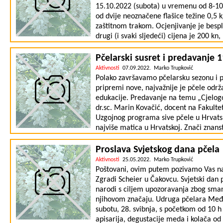
projekta. Prema ustaljenoj praksi svi uz
15.10.2022 (subota) u vremenu od 8-10 
humanitarne svrhe. Rezultati su dostupn
od dvije neoznačene flašice težine 0,5 k
7OUkRpWYPMrK97Cmke_p9_BZLMTZF0b
zaštitnom trakom. Ocjenjivanje je besp
drugi (i svaki sljedeći) cijena je 200 kn
pčelar će prilikom predaje uzoraka popu
proizvodnje, da se pri radu pridržava s
Pčelarski susret i predavanje 
s javnom objavom rezultata. Analiza med
Aktivnosti
07.09.2022. Marko Trupković
Agronomskom Fakultetu u Zagrebu. Objav
Polako završavamo pčelarsku sezonu i 
Sajmu Mesap 19.11.2022 U Nedelišću. U 
pripremi nove, najvažnije je pčele održ
098/803-333 u večernjim satima. Predsj
edukacije. Predavanje na temu „Cjelog
dr.sc. Marin Kovačić, docent na Fakultet
Uzgojnog programa sive pčele u Hrvatskoj
najviše matica u Hrvatskoj. Znači znans
Račinska Peta u Novom Selu na Dravi 11
dok će samo predavanje početi u 10.00 
Proslava Svjetskog dana pčela
problematikama iz pčelarstva.
Aktivnosti
25.05.2022. Marko Trupković
Poštovani, ovim putem pozivamo Vas na 
Zgradi Scheier u Čakovcu. Svjetski dan p
narodi s ciljem upozoravanja zbog smanj
njihovom značaju. Udruga pčelara Međim
subotu, 28. svibnja, s početkom od 10 
apisarija, degustacije meda i kolača od 