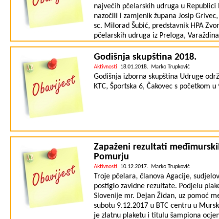
najvećih pčelarskih udruga u Republici
nazočili i zamjenik župana Josip Grivec
sc. Milorad Šubić, predstavnik HPA Zvon
pčelarskih udruga iz Preloga, Varaždina
Dosadašnji predsjednik Branko Lipić po
2017. godini. U protekloj godini održan
Godišnja skupština 2018.
susreta, ocjenjivanje meda, suorganiza
Aktivnosti
18.01.2018. Marko Trupković
Nakon izvještaja slijedilo je razrješenj
Godišnja izborna skupština Udruge održa
Za novog predsjednika izabran je Željko
KTC, Športska 6, Čakovec s početkom u 9
podpredsjednik Velimir Glumac, blagajn
Franjo, Goran Heđa i Branko Horvat. Taj
nadzorni odbor izabrani Ivan Bujanić, J
udruge za 2018. godinu je raditi na un
primjenom dobre pčelarske prakse i edu
meda, osuvremeniti zajedničku naljepni
Zapaženi rezultati međimurski
korištenja, organizirati predavanje za 
Pomurju
proizvoda, nastaviti održavanje pčelars
Aktivnosti
10.12.2017. Marko Trupković
sijanju medonosnog bilja, nastaviti s 
Troje pčelara, članova Agacije, sudjelo
lokalnom zajednicom i susjednim pčela
postiglo zavidne rezultate. Podjelu plak
ispitati mogućnosti za izradu pokaznog
Slovenije mr. Dejan Židan, uz pomoć me
subotu 9.12.2017 u BTC centru u Murskoj
je zlatnu plaketu i titulu šampiona ocj