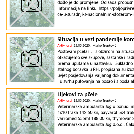
došlo je do promjene. Od sada propusni
informacija na linku: https://poljoprivr
ce-u-suradnji-s-nacionalnim-stozerom-
Situacija u vezi pandemije kor
Aktivnosti
25.03.2020. Marko Trupković
Poštovani pčelari, s obzirom na situac
otkazujemo sve skupove, sastanke i ra
prema uputama u nastavku: Sukladno Od
stalnog boravka u RH, propisana su izu
uvjet posjedovanja valjanog dokumenta 
i u svrhu putovanja na posao i s posla 
obaviti od kuće. To se odnosi i na posl
društva, obrti, OPG-ovi) i fizičke osob
Lijekovi za pčele
"Propusnice za ulazak i izlazak s područj
Aktivnosti
15.03.2020. Marko Trupković
ovjeravaju i potpisuju: za putovanja na 
Veterinarska ambulanta Jug u ponudi im
neophodno i ne može se obaviti od kuć
1x10 traka 142,50 kn, bayvarol 5x4 tra
je to vlasnik opg-a, u trgovačkom društv
varromed 555ml 188,00 kn, thymovar 2x
Fizičke osobe koje nemaju registriranu
Veterinarska ambulanta Jug d.o.o., Čako
oblika takvu propusnicu pribavljaju od 