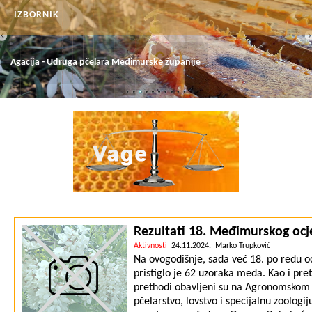
IZBORNIK
POČETNA
Agacija - Udruga pčelara Međimurske županije
O UDRUZI
POVIJEST UDRUGE
AKTIVNOSTI
OGRANCI-SEKCIJE I POVJERENICI UDRUGE
ČLANSTVO
PROJEKTI
VAGE
PREDAVANJA
Rezultati 18. Međimurskog ocj
Aktivnosti
24.11.2024. Marko Trupković
GALERIJA
Na ovogodišnje, sada već 18. po redu 
FOTOGRAFIJE
pristiglo je 62 uzoraka meda. Kao i pre
prethodi obavljeni su na Agronomskom f
VIDEO
pčelarstvo, lovstvo i specijalnu zoologij