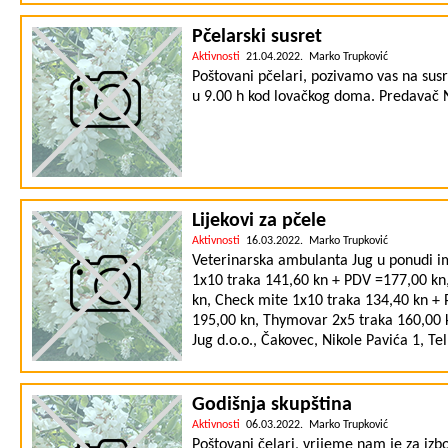
sc. Gordane Hegić, predsjednice Hrvatsk
zdravlje''. Pozivamo Vas da nam se prid
Pčelarski susret
pčelinjih proizvoda, te da ukažemo na 
Aktivnosti
21.04.2022. Marko Trupković
Poštovani pčelari, pozivamo vas na susr
u 9.00 h kod lovačkog doma. Predavač N
Lijekovi za pčele
Aktivnosti
16.03.2022. Marko Trupković
Veterinarska ambulanta Jug u ponudi im
1x10 traka 141,60 kn + PDV =177,00 kn
kn, Check mite 1x10 traka 134,40 kn + 
195,00 kn, Thymovar 2x5 traka 160,00 
Jug d.o.o., Čakovec, Nikole Pavića 1, Te
Godišnja skupština
Aktivnosti
06.03.2022. Marko Trupković
Poštovani čelari, vrijeme nam je za izb