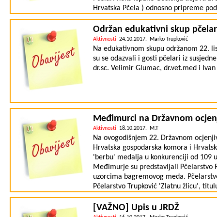
Hrvatska Pčela ) odnosno pripreme podat
računa …). Pčelari koje treba upisati u 
prijaviti u zadanim terminima ili se j
Održan edukativni skup pčela
oko termina snimanja lokacije pčelinja
Aktivnosti
24.10.2017. Marko Trupković
pčelare je cijena 2,5 kn pčelinjoj zaje
Na edukativnom skupu održanom 22. lis
spomenuti mob. u večernjim sati
su se odazvali i gosti pčelari iz susjed
dr.sc. Velimir Glumac, dr.vet.med i Ivan
Međimurci na Državnom ocjenj
Aktivnosti
18.10.2017. M.T
Na ovogodišnjem 22. Državnom ocjenjiva
Hrvatska gospodarska komora i Hrvatsk
'berbu' medalja u konkurenciji od 109 u
Međimurje su predstavljali Pčelarstvo R
uzorcima bagremovog meda. Pčelarstvo R
Pčelarstvo Trupković 'Zlatnu žlicu', tit
pobjednika ocjenjivanja'. Po prvi puta 
definitivno je još jednom potvrđena k
[VAŽNO] Upis u JRDŽ
se dogodine više pčelara odlučiti na su