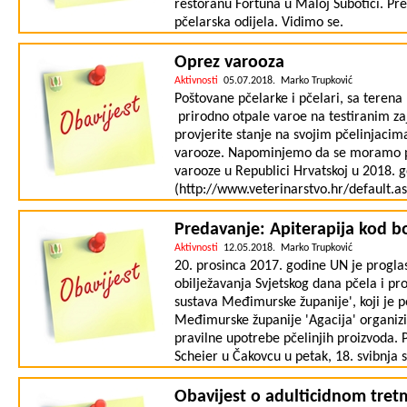
restoranu Fortuna u Maloj Subotici. P
pčelarska odijela. Vidimo se.
Oprez varooza
Aktivnosti
05.07.2018. Marko Trupković
Poštovane pčelarke i pčelari, sa terena
prirodno otpale varoe na testiranim 
provjerite stanje na svojim pčelinjacim
varooze. Napominjemo da se moramo pr
varooze u Republici Hrvatskoj u 2018. 
(http://www.veterinarstvo.hr/default.a
Predavanje: Apiterapija kod b
Aktivnosti
12.05.2018. Marko Trupković
20. prosinca 2017. godine UN je progla
obilježavanja Svjetskog dana pčela i pro
sustava Međimurske županije', koji je
Međimurske županije 'Agacija' organizi
pravilne upotrebe pčelinjih proizvoda. 
Scheier u Čakovcu u petak, 18. svibnja 
dr. med. s temom: Apiterapija kod bole
Obavijest o adulticidnom tre