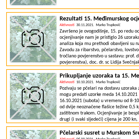
Rezultati 15. Međimurskog oc
Aktivnosti
30.11.2021. Marko Trupković
Završeno je ovogodišnje, 15. po redu 
ocjenjivanje nam je pristiglo 26 uzorak
analiza koja mu prethodi obavljeni su
Zavodu za ribarstvo, pčelarstvo, lovstvo 
tročlano povjerenstvo u sastavu: prof. 
povjerenstva), doc. dr. sc Lidija Svečnj
slabu pčelarsku godinu pristigao je mali
medova nije upitna. Čestitamo svim pč
Prikupljanje uzoraka ta 15. M
rezultatima i kvaliteti medova. Nadamo
Aktivnosti
10.10.2021. Marko Trupković
omogućiti veći broj uzoraka. Završne p
Pozivaju se pčelari na dostavu uzoraka
situaciju neće biti. Diplome i rezultate
mogu predati uzorke meda 14.10.2021 (
Zahvaljujemo se pčelarima na sudjelo
16.10.2021 (subota) u vremenu od 8-10 
ocjenjivanju i Međimurskoj županiji na 
od dvije neoznačene flašice težine 0,5 k
ocjenjivanja dostupni su na linku: http
zaštitnom trakom. Ocjenjivanje je besp
FxELMG2mwnjLYsmTW/view?usp=shar
drugi (i svaki sljedeći) cijena je 200 kn
pčelar će prilikom predaje uzoraka popu
proizvodnje, da se pri radu pridržava s
Pčelarski susret u Murskom Sr
slaže s javnom objavom rezultata. Anali