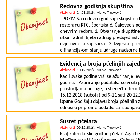
Jutarnjeg lista "D&D VRT", časopisom P
Redovna godišnja skupština
skladu s prirodom "100 posto prirodno”
Aktivnosti
24.01.2019. Marko Trupković
hrana.hr ... zaljubljenica u Prirodu i d
POZIV Na redovnu godišnju skupštinu ko
od 2006. godine. Pozivamo vas da se p
restoranu KTC, Športska 6, Čakovec s p
dnevnim redom: 1. Otvaranje skupštine i
izbor radnih tijela radnog predsjedništv
ovjerovitelja zapisnika 3. Izvješća: pr
o financijskom stanju udruge nadzorne 
prihvaćanje istih 5. Prijedlog programa
financijskog plana za 2019. godinu 7. 
Evidencija broja pčelinjih zaje
financijskog plana za 2019. godinu 8. Ri
Aktivnosti
10.12.2018. Marko Trupković
Kezića na temu: Proljetni razvoj pčelinj
Kao i svake godine vrši se ažuriranje ev
godinu. Ažuriranje podataka će vršiti p
prostorijama udruge, u sljedećim termi
15.12.2018 (subota) od 9-11 sati 20.12.
ispune Godišnju dojavu broja pčelinjih 
odnosno pripreme podatke za ispunjavan
koje treba upisati u evidenciju (i snimit
terminima ili se javiti SMS-om na tel
Susret pčelara
snimanja lokacije pčelinjaka koje će b
Aktivnosti
09.12.2018. Marko Trupković
podataka za pčelare je besplatno. Za 
Kraj kalendarske godine pčelari Agacije
u večernjim satima izvan navedenih t