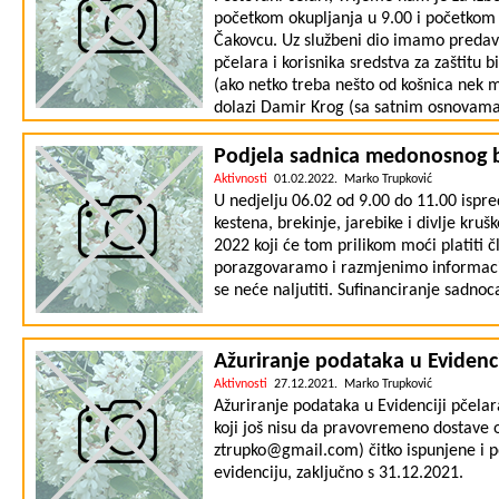
početkom okupljanja u 9.00 i početkom 
Čakovcu. Uz službeni dio imamo predav
pčelara i korisnika sredstva za zaštitu b
(ako netko treba nešto od košnica nek 
dolazi Damir Krog (sa satnim osnovama
njima poslovati može im se javiti.
Podjela sadnica medonosnog b
Aktivnosti
01.02.2022. Marko Trupković
U nedjelju 06.02 od 9.00 do 11.00 ispr
kestena, brekinje, jarebike i divlje kr
2022 koji će tom prilikom moći platiti č
porazgovaramo i razmjenimo informaci
se neće naljutiti. Sufinanciranje sadnoc
Ažuriranje podataka u Evidencij
Aktivnosti
27.12.2021. Marko Trupković
Ažuriranje podataka u Evidenciji pčelara
koji još nisu da pravovremeno dostave 
ztrupko@gmail.com) čitko ispunjene i p
evidenciju, zaključno s 31.12.2021.