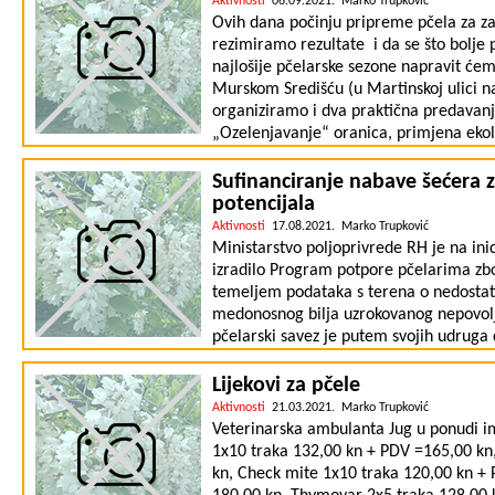
Aktivnosti
06.09.2021. Marko Trupković
na Agronomskom Fakultetu u Zagrebu. D
Ovih dana počinju pripreme pčela za za
naknadno. U slučaju nejasnoća kontakti
rezimiramo rezultate i da se što bolje
najlošije pčelarske sezone napravit će
Murskom Središću (u Martinskoj ulici n
organiziramo i dva praktična predavanj
„Ozelenjavanje“ oranica, primjena ekološ
značajne površine – mr.sc. Milorad Šubi
doc.dr.sc. Saša Prđun (Agronomski Fakul
Sufinanciranje nabave šećera
medonosnog bilja i bilja za zelenu gn
potencijala
vremena ovo je i prilika da uživo razm
Aktivnosti
17.08.2021. Marko Trupković
mjere zaštite od COVID-19
Ministarstvo poljoprivrede RH je na ini
izradilo Program potpore pčelarima zb
temeljem podataka s terena o nedostat
medonosnog bilja uzrokovanog nepovol
pčelarski savez je putem svojih udruga 
predmetne podatke s terena. Dana 18. l
na e-Savjetovanju, koje je završilo 25. l
Lijekovi za pčele
Nadalje, Program je bio na dnevnom re
Aktivnosti
21.03.2021. Marko Trupković
održane 29. srpnja 2021. S obzirom na 
Veterinarska ambulanta Jug u ponudi im
način dodjele predmetne potpore pčel
1x10 traka 132,00 kn + PDV =165,00 kn
kroz sufinanciranje realizirane nabava
kn, Check mite 1x10 traka 120,00 kn + 
dostupne informacije. Naime, provedbeni