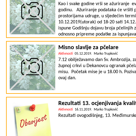
Kao i svake godine vrši se ažuriranje ev
godinu. Ažuriranje podataka će vršiti p
prostorijama udruge, u sljedećim term
10.12.2019(utorak) od 18-20 sati 14.12.
ispune Godišnju dojavu broja pčelinjih 
odnosno pripreme podatke za ispunjavan
koje treba upisati u evidenciju (i snimit
terminima ili se javiti SMS-om na tel
Misno slavlje za pčelare
snimanja lokacije pčelinjaka koje će b
Aktivnosti
05.12.2019. Marko Trupković
podataka za pčelare je besplatno. Za 
7.12 obilježavamo dan Sv. Ambrozija, z
u večernjim satima izvan navedenih t
župnoj crkvi u Dekanovcu ogranak pčela
misu. Početak mise je u 18.00 h. Poziva
ovaj dan.
Rezultati 13. ocjenjivanja kv
Aktivnosti
16.11.2019. Marko Trupković
Rezultati ovogodišnjeg, 13. Međimursko