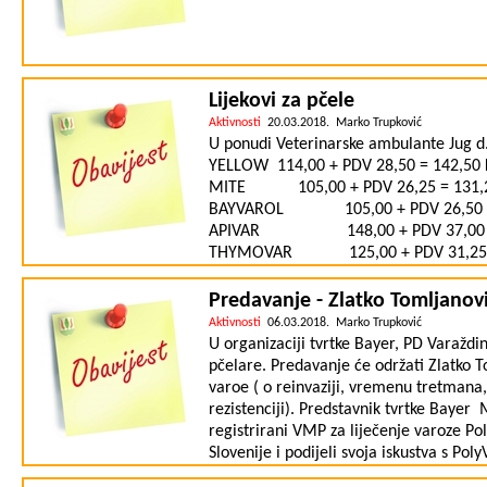
Lijekovi za pčele
Aktivnosti
20.03.2018. Marko Trupković
U ponudi Veterinarske ambulante Jug d.o
YELLOW 114,00 + PDV 28,50 = 1
MITE 105,00 + PDV 26,25 = 1
BAYVAROL 105,00 + PDV 26,5
APIVAR 148,00 + PDV 37,00 
THYMOVAR 125,00 + PDV 31,25 = 1
zvati 10-12 h i 16- 19 h od ponedjeljk
ambulanta Jug d.o.o. Telefon : 040 / 36
Predavanje - Zlatko Tomljanovi
Aktivnosti
06.03.2018. Marko Trupković
U organizaciji tvrtke Bayer, PD Varaždi
pčelare. Predavanje će održati Zlatko T
varoe ( o reinvaziji, vremenu tretmana,
rezistenciji). Predstavnik tvrtke Bayer
registrirani VMP za liječenje varoze Po
Slovenije i podijeli svoja iskustva s Poly
koristili prošle godine. Predavanje će s