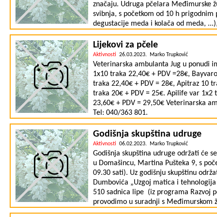
značaju. Udruga pčelara Međimurske župa
svibnja, s početkom od 10 h prigodnim 
degustacije meda i kolača od meda, ...),
Dražena Lušića, izv. prof. Medicinskog 
(Hrvatske udruge senzoričara meda) s 
Lijekovi za pčele
medova". Bit će prilike isprobati razne 
Aktivnosti
26.03.2023. Marko Trupković
medova i o razlici između patvorina i 
Veterinarska ambulanta Jug u ponudi im
upoznate svijet pčela, blagodati pčelinj
1x10 traka 22,40€ + PDV =28€, Bayvaro
nezamjenjivu ulogu. Vidimo se. Udruga
traka 22,40€ + PDV = 28€, Apitraz 10 
Predsjednik Željko Trupković
traka 20€ + PDV = 25€. Apilife var 1x
23,60€ + PDV = 29,50€ Veterinarska amb
Tel: 040/363 801.
Godišnja skupština udruge
Aktivnosti
06.02.2023. Marko Trupković
Godišnja skupština udruge održati će 
u Domašincu, Martina Pušteka 9, s poče
09.30 sati). Uz godišnju skupštinu održ
Dumbovića „Uzgoj matica i tehnologija 
510 sadnica lipe (iz programa Razvoj 
provodimo u suradnji s Međimurskom ž