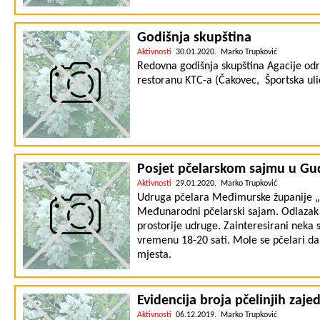
prebivališta (Grad ili Općina). Primjer 
linku: https://drive.google.com/op
Nadamo se da se uskoro vidimo i nekim
Godišnja skupština
Aktivnosti
30.01.2020. Marko Trupković
Redovna godišnja skupština Agacije održ
restoranu KTC-a (Čakovec, Športska uli
Posjet pčelarskom sajmu u G
Aktivnosti
29.01.2020. Marko Trupković
Udruga pčelara Međimurske županije „
Međunarodni pčelarski sajam. Odlazak j
prostorije udruge. Zainteresirani neka 
vremenu 18-20 sati. Mole se pčelari d
mjesta.
Evidencija broja pčelinjih zaje
Aktivnosti
06.12.2019. Marko Trupković