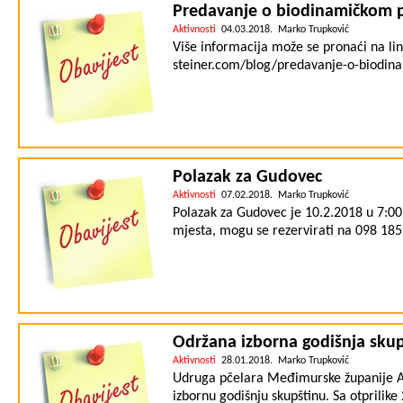
početkom u 18.00 sati.
Predavanje o biodinamičkom p
Aktivnosti
04.03.2018. Marko Trupković
Više informacija može se pronaći na lin
steiner.com/blog/predavanje-o-biodin
Polazak za Gudovec
Aktivnosti
07.02.2018. Marko Trupković
Polazak za Gudovec je 10.2.2018 u 7:00
mjesta, mogu se rezervirati na 098 18
Održana izborna godišnja skup
Aktivnosti
28.01.2018. Marko Trupković
Udruga pčelara Međimurske županije Aga
izbornu godišnju skupštinu. Sa otprilike