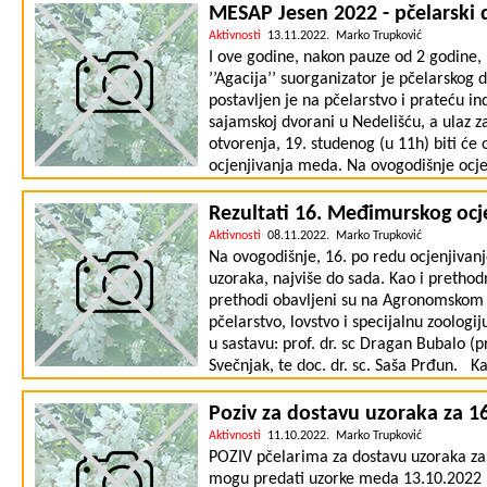
MESAP Jesen 2022 - pčelarski 
Aktivnosti
13.11.2022. Marko Trupković
I ove godine, nakon pauze od 2 godine
’’Agacija’’ suorganizator je pčelarskog
postavljen je na pčelarstvo i prateću in
sajamskoj dvorani u Nedelišću, a ulaz z
otvorenja, 19. studenog (u 11h) biti ć
ocjenjivanja meda. Na ovogodišnje ocjen
do sada. Također, svi medovi s ocjenjiva
i kušati. U edukativnom dijelu sajma b
Rezultati 16. Međimurskog oc
stručnjaka iz područja pčelarstva: Subota
Aktivnosti
08.11.2022. Marko Trupković
"Problemi u pčelarstvu" Nedjelja 20.11 :
Na ovogodišnje, 16. po redu ocjenjivan
"Pčelinji proizvodi u očuvanju zdravlja
uzoraka, najviše do sada. Kao i prethod
će ponuđeni pčelinji proizvodi, pčelar
prethodi obavljeni su na Agronomskom f
pčelarstvo, lovstvo i specijalnu zoologij
u sastavu: prof. dr. sc Dragan Bubalo (pre
Svečnjak, te doc. dr. sc. Saša Prđun. K
zaključiti da kvaliteta međimurskih med
raznim ocjenjivanjima u Hrvatskoj i susj
Poziv za dostavu uzoraka za 
se 19. studenog u sajamskoj dvorani M
Aktivnosti
11.10.2022. Marko Trupković
u 12.00 sati. Zahvaljujemo se svim pč
POZIV pčelarima za dostavu uzoraka za
fakultetu na izvršenom ocjenjivanju, te
mogu predati uzorke meda 13.10.2022 (