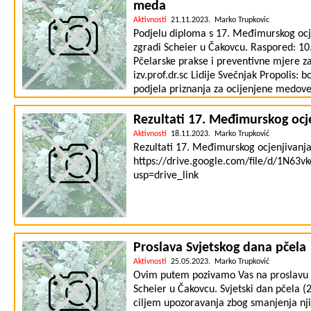
Prezentacija projekta BEE(A)WARE, Mag
meda
Riječ gostiju 10. Ostala pitanja 11. Pre
Aktivnosti
21.11.2023. Marko Trupkovic
u Pčelarstvu Medokošt, Kozjansko, Slove
Podjelu diploma s 17. Međimurskog oc
zgradi Scheier u Čakovcu. Raspored: 10.
Pčelarske prakse i preventivne mjere z
izv.prof.dr.sc Lidije Svečnjak Propolis: 
podjela priznanja za ocijenjene medove
kolače s medom
Rezultati 17. Međimurskog oc
Aktivnosti
18.11.2023. Marko Trupković
Rezultati 17. Međimurskog ocjenjivanja
https://drive.google.com/file/d/1N
usp=drive_link
Proslava Svjetskog dana pčela
Aktivnosti
25.05.2023. Marko Trupković
Ovim putem pozivamo Vas na proslavu Sv
Scheier u Čakovcu. Svjetski dan pčela (2
ciljem upozoravanja zbog smanjenja njih