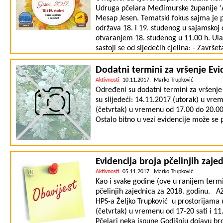
državnim i međunarodnim ocjenjivanjima
Udruga pčelara Međimurske županije 'Ag
priznanja obaviti će se 18. studenog u
Mesap Jesen. Tematski fokus sajma je pč
otvorenja sajma u 11.00 sati. Zahvalju
održava 18. i 19. studenog u sajamskoj
Agronomskom fakultetu na izvršenom oc
otvaranjem 18. studenog u 11.00 h. Ulaz 
financijskoj podršci projekta. Prema ust
sastoji se od sljedećih cjelina: - Zavr
donirati će se u humanitarne svrhe. Rez
studeni u 11:30 h) Nakon otvorenja sajm
( https://drive.google.com/open?id=
11. Međimurskog ocjenjivanja meda i po
Dodatni termini za vršenje Evid
izloženi nagrađeni medovi, a neki od nj
Aktivnosti
10.11.2017. Marko Trupković
najveće je do sada. - Edukacijski dio (1
Određeni su dodatni termini za vršenje 
će održana dva stručna predavanja. Pred
su slijedeći: 14.11.2017 (utorak) u vre
temom 'Med i drugi pčelinji proizvodi', 
(četvrtak) u vremenu od 17.00 do 20.00 
u funkciji sprečavanja pčelinjih bolesti'
Ostalo bitno u vezi evidencije može se 
ponuđeni pčelinji proizvodi, oprema (vrca
otklapanje, košnice, kontejneri, …) i os
opreme na sajmu će biti prisutni Finans,
(popis će biti nadopunjen). Također, na
Evidencija broja pčelinjih zaje
Nadamo se prezentirati međimursko pčela
Aktivnosti
05.11.2017. Marko Trupković
kvalitetom definitivno zaslužuje. Vidi
Kao i svake godine (ove u ranijem termi
pčelinjih zajednica za 2018. godinu. Až
HPS-a Željko Trupković u prostorijama
(četvrtak) u vremenu od 17-20 sati i 1
Pčelari neka ispune Godišnju dojavu bro