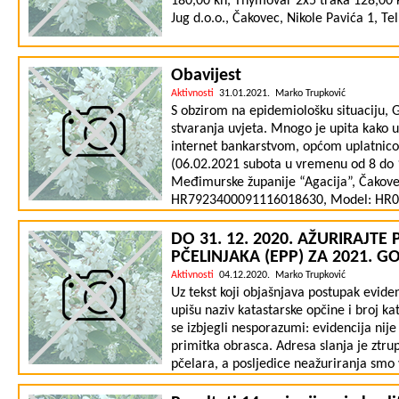
180,00 kn, Thymovar 2x5 traka 128,00 
rok za nabavu šećera naveden u Program
Jug d.o.o., Čakovec, Nikole Pavića 1, Te
Programa potpore uvjeti za sufinancira
pčela su kako slijedi: · kupovina šeće
ožujka 2021. do zaključno s 1. rujna 2
Obavijest
moraju biti R1; · korisnici su pčelari 
Aktivnosti
31.01.2021. Marko Trupković
obiteljskih poljoprivrednih gospodarst
S obzirom na epidemiološku situaciju, 
u Jedinstveni registar domaćih životinja 
stvaranja uvjeta. Mnogo je upita kako up
Evidenciji pčelara i pčelinjaka za 2021
internet bankarstvom, općom uplatnicom
dodjeljuje za pčelinje zajednice u sta
(06.02.2021 subota u vremenu od 8 do 1
kako će iznos sufinanciranog dijela po pč
Međimurske županije “Agacija”, Čakovec
prijavljenim količinama šećera za sufina
HR7923400091116018630, Model: HR00, 
pčelinjih zajednica u EPP-u za 2021. god
Članarina za 2021 godinu. U datom vre
zajednici.
Ocjenjivanja meda.
DO 31. 12. 2020. AŽURIRAJTE
PČELINJAKA (EPP) ZA 2021. G
Aktivnosti
04.12.2020. Marko Trupković
Uz tekst koji objašnjava postupak eviden
upišu naziv katastarske opčine i broj kat
se izbjegli nesporazumi: evidencija nije
primitka obrasca. Adresa slanja je ztr
pčelara, a posljedice neažuriranja smo v
fotografije na Viber 098/803-333. Isto ta