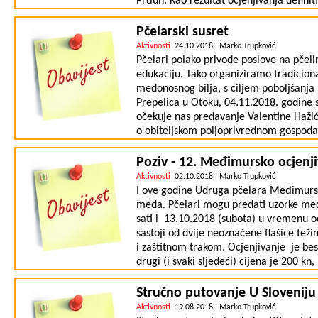
Prđun. Kao rezultat ocjenjivanja definit
međimurskih medova nije upitna, a i vi
međunarodnim ocjenjivanjima u Hrvatsko
Pčelarski susret
obaviti će se 17. studenog u sajamskoj
Aktivnosti
24.10.2018. Marko Trupković
sajma u 11.00 sati. Zahvaljujemo se s
Pčelari polako privode poslove na pčel
fakultetu na izvršenom ocjenjivanju, te
edukaciju. Tako organiziramo tradicion
projekta. Prema ustaljenoj praksi svi uz
medonosnog bilja, s ciljem poboljšanja 
humanitarne svrhe. Rezultati su dostup
Prepelica u Otoku, 04.11.2018. godine 
id=11A6nkao2TheQ2qb40le16pdnxi80c
očekuje nas predavanje Valentine Hažić
o obiteljskom poljoprivrednom gospodar
Poziv - 12. Međimursko ocjenj
Aktivnosti
02.10.2018. Marko Trupković
I ove godine Udruga pčelara Međimurske
meda. Pčelari mogu predati uzorke me
sati i 13.10.2018 (subota) u vremenu o
sastoji od dvije neoznačene flašice teži
i zaštitnom trakom. Ocjenjivanje je be
drugi (i svaki sljedeći) cijena je 200 kn
Svaki pčelar će prilikom predaje uzorak
vlastite proizvodnje, da se pri radu pri
Stručno putovanje U Sloveniju
da se slaže s javnom objavom rezultata.
Aktivnosti
19.08.2018. Marko Trupković